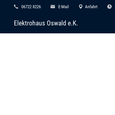
06722 8226
E-Mail
Anfahrt
Elektrohaus Oswald e.K.