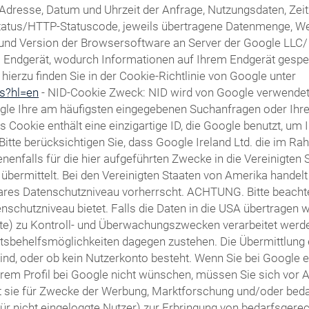
Adresse, Datum und Uhrzeit der Anfrage, Nutzungsdaten, Ze
fsstatus/HTTP-Statuscode, jeweils übertragene Datenmenge, W
d Version der Browsersoftware an Server der Google LLC/ Alp
em Endgerät, wodurch Informationen auf Ihrem Endgerät gesp
ierzu finden Sie in der Cookie-Richtlinie von Google unter
es?hl=en
- NID-Cookie Zweck: NID wird von Google verwende
gle Ihre am häufigsten eingegebenen Suchanfragen oder Ihr
ookie enthält eine einzigartige ID, die Google benutzt, um 
 Bitte berücksichtigen Sie, dass Google Ireland Ltd. die im
falls für die hier aufgeführten Zwecke in die Vereinigten 
bermittelt. Bei den Vereinigten Staaten von Amerika handelt
res Datenschutzniveau vorherrscht. ACHTUNG. Bitte beachten
schutzniveau bietet. Falls die Daten in die USA übertragen w
te) zu Kontroll- und Überwachungszwecken verarbeitet werd
sbehelfsmöglichkeiten dagegen zustehen. Die Übermittlung 
 sind, oder ob kein Nutzerkonto besteht. Wenn Sie bei Google 
rem Profil bei Google nicht wünschen, müssen Sie sich vor 
tzt sie für Zwecke der Werbung, Marktforschung und/oder bed
für nicht eingeloggte Nutzer) zur Erbringung von bedarfsger