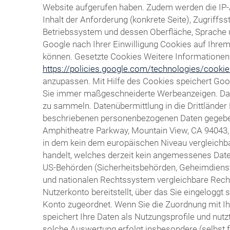
Website aufgerufen haben. Zudem werden die IP-
Inhalt der Anforderung (konkrete Seite), Zugrif
Betriebssystem und dessen Oberfläche, Sprache un
Google nach Ihrer Einwilligung Cookies auf Ihr
können. Gesetzte Cookies Weitere Informationen h
https://policies.google.com/technologies/cooki
anzupassen. Mit Hilfe des Cookies speichert Goo
Sie immer maßgeschneiderte Werbeanzeigen. Das C
zu sammeln. Datenübermittlung in die Drittländer
beschriebenen personenbezogenen Daten gegebenen
Amphitheatre Parkway, Mountain View, CA 94043, ü
in dem kein dem europäischen Niveau vergleichba
handelt, welches derzeit kein angemessenes Daten
US-Behörden (Sicherheitsbehörden, Geheimdiens
und nationalen Rechtssystem vergleichbare Recht
Nutzerkonto bereitstellt, über das Sie eingeloggt
Konto zugeordnet. Wenn Sie die Zuordnung mit Ih
speichert Ihre Daten als Nutzungsprofile und nu
solche Auswertung erfolgt insbesondere (selbst 