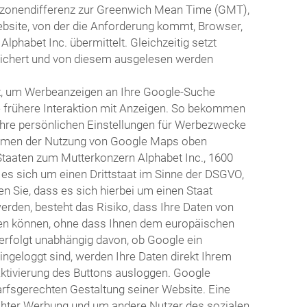
itzonendifferenz zur Greenwich Mean Time (GMT),
ebsite, von der die Anforderung kommt, Browser,
habet Inc. übermittelt. Gleichzeitig setzt
eichert und von diesem ausgelesen werden
t, um Werbeanzeigen an Ihre Google-Suche
e frühere Interaktion mit Anzeigen. So bekommen
Ihre persönlichen Einstellungen für Werbezwecke
 Rahmen der Nutzung von Google Maps oben
Staaten zum Mutterkonzern Alphabet Inc., 1600
 es sich um einen Drittstaat im Sinne der DSGVO,
 Sie, dass es sich hierbei um einen Staat
erden, besteht das Risiko, dass Ihre Daten von
en können, ohne dass Ihnen dem europäischen
erfolgt unabhängig davon, ob Google ein
eingeloggt sind, werden Ihre Daten direkt Ihrem
Aktivierung des Buttons ausloggen. Google
arfsgerechten Gestaltung seiner Website. Eine
echter Werbung und um andere Nutzer des sozialen