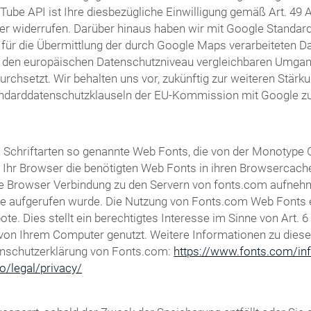
Tube API ist Ihre diesbezügliche Einwilligung gemäß Art. 49 Ab
er widerrufen. Darüber hinaus haben wir mit Google Standardd
für die Übermittlung der durch Google Maps verarbeiteten Dat
m den europäischen Datenschutzniveau vergleichbaren Umga
setzt. Wir behalten uns vor, zukünftig zur weiteren Stärkun
andarddatenschutzklauseln der EU-Kommission mit Google zu 
von Schriftarten so genannte Web Fonts, die von der Monotype
dt Ihr Browser die benötigten Web Fonts in ihren Browsercach
 Browser Verbindung zu den Servern von fonts.com aufnehm
te aufgerufen wurde. Die Nutzung von Fonts.com Web Fonts er
e. Dies stellt ein berechtigtes Interesse im Sinne von Art. 6
ft von Ihrem Computer genutzt. Weitere Informationen zu dies
enschutzerklärung von Fonts.com:
https://www.fonts.com/inf
o/legal/privacy/