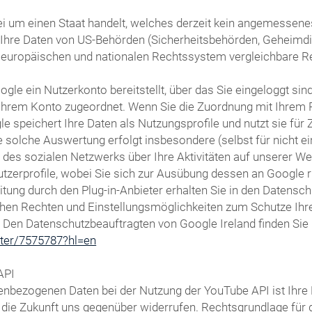
i um einen Staat handelt, welches derzeit kein angemessenes 
s Ihre Daten von US-Behörden (Sicherheitsbehörden, Geheim
 europäischen und nationalen Rechtssystem vergleichbare R
gle ein Nutzerkonto bereitstellt, über das Sie eingeloggt sin
t Ihrem Konto zugeordnet. Wenn Sie die Zuordnung mit Ihrem 
le speichert Ihre Daten als Nutzungsprofile und nutzt sie f
 solche Auswertung erfolgt insbesondere (selbst für nicht e
s sozialen Netzwerks über Ihre Aktivitäten auf unserer Webs
utzerprofile, wobei Sie sich zur Ausübung dessen an Google
ung durch den Plug-in-Anbieter erhalten Sie in den Datenschu
chen Rechten und Einstellungsmöglichkeiten zum Schutze Ihre
. Den Datenschutzbeauftragten von Google Ireland finden Sie 
oter/7575787?hl=en
API
nbezogenen Daten bei der Nutzung der YouTube API ist Ihre Ei
ür die Zukunft uns gegenüber widerrufen. Rechtsgrundlage fü