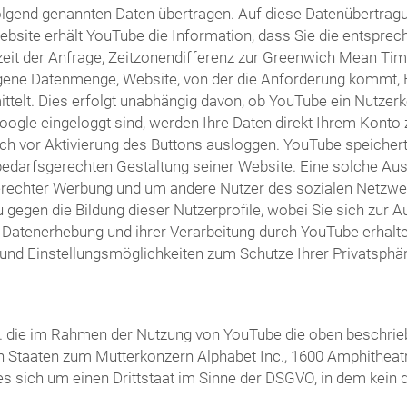
olgend genannten Daten übertragen. Auf diese Datenübertragu
bsite erhält YouTube die Information, dass Sie die entsprec
it der Anfrage, Zeitzonendifferenz zur Greenwich Mean Time
agene Datenmenge, Website, von der die Anforderung kommt, 
lt. Dies erfolgt unabhängig davon, ob YouTube ein Nutzerkont
Google eingeloggt sind, werden Ihre Daten direkt Ihrem Kont
ch vor Aktivierung des Buttons ausloggen. YouTube speichert I
arfsgerechten Gestaltung seiner Website. Eine solche Auswe
erechter Werbung und um andere Nutzer des sozialen Netzwerk
u gegen die Bildung dieser Nutzerprofile, wobei Sie sich zu
atenerhebung und ihrer Verarbeitung durch YouTube erhalten 
und Einstellungsmöglichkeiten zum Schutze Ihrer Privatsphär
 Ltd. die im Rahmen der Nutzung von YouTube die oben besch
ten Staaten zum Mutterkonzern Alphabet Inc., 1600 Amphitheat
 es sich um einen Drittstaat im Sinne der DSGVO, in dem kei