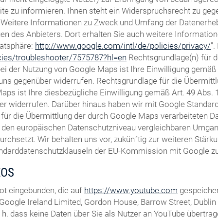
te zu informieren. Ihnen steht ein Widerspruchsrecht zu gegen
Weitere Informationen zu Zweck und Umfang der Datenerhebun
gen des Anbieters. Dort erhalten Sie auch weitere Informatio
vatsphäre:
http://www.google.com/intl/de/policies/privacy/
"
icies/troubleshooter/7575787?hl=en
Rechtsgrundlage(n) für 
 der Nutzung von Google Maps ist Ihre Einwilligung gemäß Ar
ft uns gegenüber widerrufen. Rechtsgrundlage für die Übermi
ps ist Ihre diesbezügliche Einwilligung gemäß Art. 49 Abs. 1 
er widerrufen. Darüber hinaus haben wir mit Google Standardd
für die Übermittlung der durch Google Maps verarbeiteten Dat
m den europäischen Datenschutzniveau vergleichbaren Umga
setzt. Wir behalten uns vor, zukünftig zur weiteren Stärkun
andarddatenschutzklauseln der EU-Kommission mit Google zu 
EOS
ot eingebunden, die auf
https://www.youtube.com
gespeicher
Google Ireland Limited, Gordon House, Barrow Street, Dublin 4,
h. dass keine Daten über Sie als Nutzer an YouTube übertrage